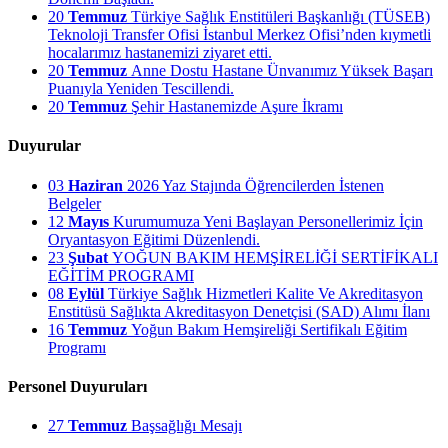
20
Temmuz
Türkiye Sağlık Enstitüleri Başkanlığı (TÜSEB)
Teknoloji Transfer Ofisi İstanbul Merkez Ofisi’nden kıymetli
hocalarımız hastanemizi ziyaret etti.
20
Temmuz
Anne Dostu Hastane Ünvanımız Yüksek Başarı
Puanıyla Yeniden Tescillendi.
20
Temmuz
Şehir Hastanemizde Aşure İkramı
Duyurular
03
Haziran
2026 Yaz Stajında Öğrencilerden İstenen
Belgeler
12
Mayıs
Kurumumuza Yeni Başlayan Personellerimiz İçin
Oryantasyon Eğitimi Düzenlendi.
23
Şubat
YOĞUN BAKIM HEMŞİRELİĞİ SERTİFİKALI
EĞİTİM PROGRAMI
08
Eylül
Türkiye Sağlık Hizmetleri Kalite Ve Akreditasyon
Enstitüsü Sağlıkta Akreditasyon Denetçisi (SAD) Alımı İlanı
16
Temmuz
Yoğun Bakım Hemşireliği Sertifikalı Eğitim
Programı
Personel Duyuruları
27
Temmuz
Başsağlığı Mesajı