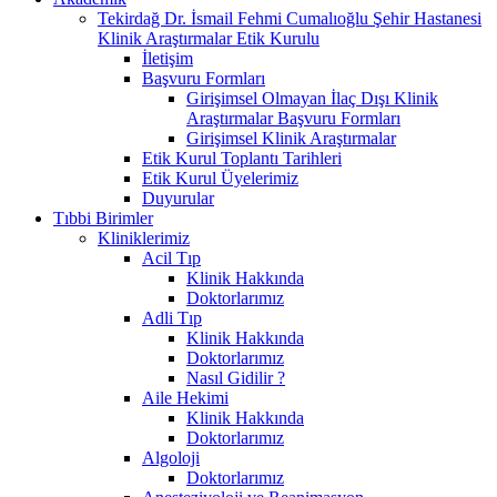
Tekirdağ Dr. İsmail Fehmi Cumalıoğlu Şehir Hastanesi
Klinik Araştırmalar Etik Kurulu
İletişim
Başvuru Formları
Girişimsel Olmayan İlaç Dışı Klinik
Araştırmalar Başvuru Formları
Girişimsel Klinik Araştırmalar
Etik Kurul Toplantı Tarihleri
Etik Kurul Üyelerimiz
Duyurular
Tıbbi Birimler
Kliniklerimiz
Acil Tıp
Klinik Hakkında
Doktorlarımız
Adli Tıp
Klinik Hakkında
Doktorlarımız
Nasıl Gidilir ?
Aile Hekimi
Klinik Hakkında
Doktorlarımız
Algoloji
Doktorlarımız