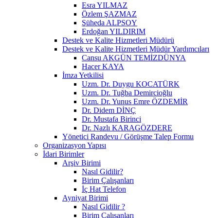
Esra YILMAZ
Özlem ŞAZMAZ
Şüheda ALPSOY
Erdoğan YILDIRIM
Destek ve Kalite Hizmetleri Müdürü
Destek ve Kalite Hizmetleri Müdür Yardımcıları
Cansu AKGÜN TEMİZDÜNYA
Hacer KAYA
İmza Yetkilisi
Uzm. Dr. Duygu KOCATÜRK
Uzm. Dr. Tuğba Demircioğlu
Uzm. Dr. Yunus Emre ÖZDEMİR
Dr. Didem DİNÇ
Dr. Mustafa Birinci
Dr. Nazlı KARAGÖZDERE
Yönetici Randevu / Görüşme Talep Formu
Organizasyon Yapısı
İdari Birimler
Arşiv Birimi
Nasıl Gidilir?
Birim Çalışanları
İç Hat Telefon
Ayniyat Birimi
Nasıl Gidilir ?
Birim Çalışanları