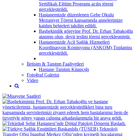
Sertifikalı Eğitim Programı açılış töreni
gerçekleştirildi.
Hastanemizde düzenlenen Gebe Okulu
Mezuniyet Töreni kapsamında annelerimize
katılım belgeleri takdim edildi.
Başhekimlik görevine Prof. Dr. Erhan Tabakoğlu
atanmış olup, devir teslim töreni gerçekleşmiştir.
Hastanemizde Acil Sağlık Hizmetleri
Koordinasyon Komisyonu (ASKOM) Toplantısı
gerçekleştirildi.
İletişim & Tanıtım Faaliyetleri
Hastane Tanıtım Kitapçığı
Fotoğraf Galerisi
Video