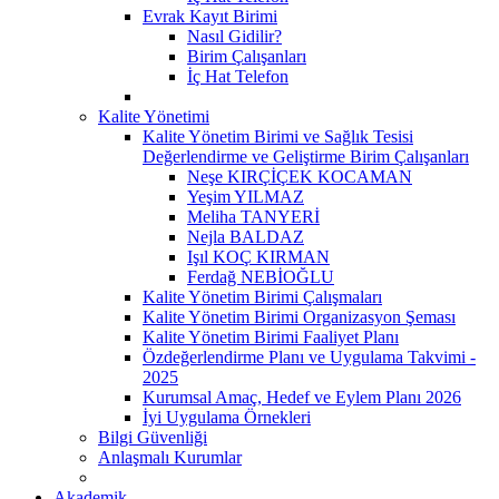
Evrak Kayıt Birimi
Nasıl Gidilir?
Birim Çalışanları
İç Hat Telefon
Kalite Yönetimi
Kalite Yönetim Birimi ve Sağlık Tesisi
Değerlendirme ve Geliştirme Birim Çalışanları
Neşe KIRÇİÇEK KOCAMAN
Yeşim YILMAZ
Meliha TANYERİ
Nejla BALDAZ
Işıl KOÇ KIRMAN
Ferdağ NEBİOĞLU
Kalite Yönetim Birimi Çalışmaları
Kalite Yönetim Birimi Organizasyon Şeması
Kalite Yönetim Birimi Faaliyet Planı
Özdeğerlendirme Planı ve Uygulama Takvimi -
2025
Kurumsal Amaç, Hedef ve Eylem Planı 2026
İyi Uygulama Örnekleri
Bilgi Güvenliği
Anlaşmalı Kurumlar
Akademik