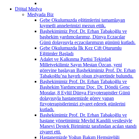
Dijital Medya
Medyada Biz
Gebe Okulumuzda eğitimlerini tamamlayan
kıymetli annelerimizi mezun ettik.
Başhekimimiz Prof. Dr. Erhan Tabakoğlu ve
başhekim yardımcılarımız, Dünya Eczacılar
Günü dolayısıyla eczacılarımızın gününü kutladı.
Gebe Okulumuzda İlk Kez Çift Oturumlu
Eğitimler Başladı
Adalet ve Kalkınma Partisi Tekirdağ
Milletvekilimiz Sayın Mestan Özcan, yeni
görevine başlayan Başhekimimiz Prof. Dr. Erhan
Tabakoğlu’na hayırlı olsun ziyaretinde bulundu.
Başhekimimiz Prof. Dr. Erhan Tabakoğlu ve
Başhekim Yardımcımız Doç. Dr. Döndü Genç
Moralar, 8 Eylül Dünya Fizyoterapistler Günü
dolayısıyla hastanemizde görev yapan
fizyoterapistlerimizi ziyaret ederek günlerini
kutladı.
Başhekimimiz Prof. Dr. Erhan Tabakoğlu ve
hastane yönetimimiz Mevlid Kandili vesilesiyle
Manevi Destek Birimimiz tarafından açılan standı
ziyaret etti.
Hastanemizde Yoğun Bakım Hemşireliği