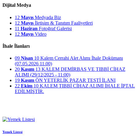
Dijital Medya
12
Mayıs
Medyada Biz
12
Mayıs
İletişim & Tanıtım Faaliyetleri
11
Haziran
Fotoğraf Galerisi
12
Mayıs
Video
İhale İlanları
09
Nisan
10 Kalem Cerrahi Alet Alımı İhale Dokümanı
(07.05.2026 11.00)
20
Kasım
13 KALEM DEMİRBAŞ VE TIBBİ CİHAZ
ALIMI (29/12/2025 - 11:00)
19
Kasım
ÖN YETERLİK PAZAR TESTİ İLANI
22
Ekim
10 KALEM TIBBİ CİHAZ ALIMI İHALE İPTAL
EDİLMİŞTİR.
Yemek Listesi