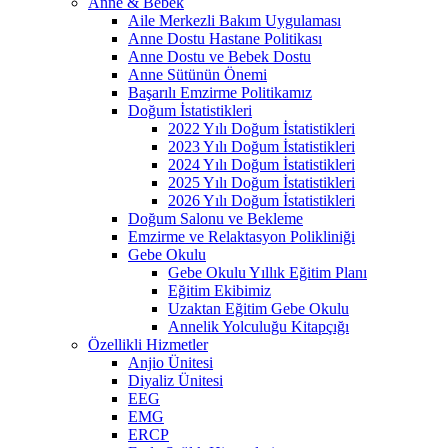
Anne & Bebek
Aile Merkezli Bakım Uygulaması
Anne Dostu Hastane Politikası
Anne Dostu ve Bebek Dostu
Anne Sütünün Önemi
Başarılı Emzirme Politikamız
Doğum İstatistikleri
2022 Yılı Doğum İstatistikleri
2023 Yılı Doğum İstatistikleri
2024 Yılı Doğum İstatistikleri
2025 Yılı Doğum İstatistikleri
2026 Yılı Doğum İstatistikleri
Doğum Salonu ve Bekleme
Emzirme ve Relaktasyon Polikliniği
Gebe Okulu
Gebe Okulu Yıllık Eğitim Planı
Eğitim Ekibimiz
Uzaktan Eğitim Gebe Okulu
Annelik Yolculuğu Kitapçığı
Özellikli Hizmetler
Anjio Ünitesi
Diyaliz Ünitesi
EEG
EMG
ERCP