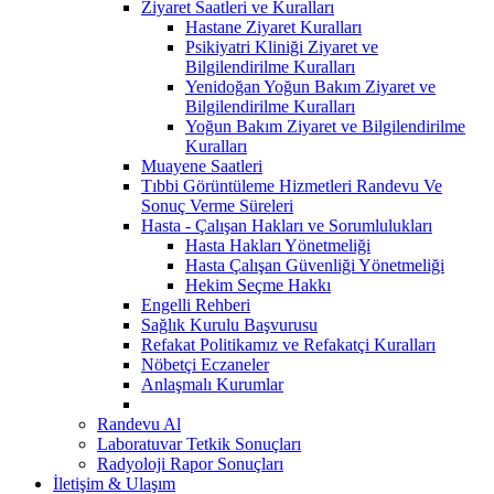
Ziyaret Saatleri ve Kuralları
Hastane Ziyaret Kuralları
Psikiyatri Kliniği Ziyaret ve
Bilgilendirilme Kuralları
Yenidoğan Yoğun Bakım Ziyaret ve
Bilgilendirilme Kuralları
Yoğun Bakım Ziyaret ve Bilgilendirilme
Kuralları
Muayene Saatleri
Tıbbi Görüntüleme Hizmetleri Randevu Ve
Sonuç Verme Süreleri
Hasta - Çalışan Hakları ve Sorumlulukları
Hasta Hakları Yönetmeliği
Hasta Çalışan Güvenliği Yönetmeliği
Hekim Seçme Hakkı
Engelli Rehberi
Sağlık Kurulu Başvurusu
Refakat Politikamız ve Refakatçi Kuralları
Nöbetçi Eczaneler
Anlaşmalı Kurumlar
Randevu Al
Laboratuvar Tetkik Sonuçları
Radyoloji Rapor Sonuçları
İletişim & Ulaşım