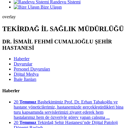
Randevu Sistemi
Bize Ulaşın
overlay
TEKİRDAĞ İL SAĞLIK MÜDÜRLÜĞÜ
DR. İSMAİL FEHMİ CUMALIOĞLU ŞEHİR
HASTANESİ
Haberler
Duyurular
Personel Duyuruları
Dijital Medya
İhale İlanları
Haberler
20
Temmuz
Başhekimimiz Prof. Dr. Erhan Tabakoğlu ve
hastane yöneticilerimiz, hastanemizde gerçekleştirdikleri bina
turu kapsamında servislerimizi ziyaret ederek hem
hastalarımız hem de özveriyle görev yapan çalışma ...
20
Temmuz
Tekirdağ Şehir Hastanesi’nde Dijital Patoloji
Dönemi Başladı.