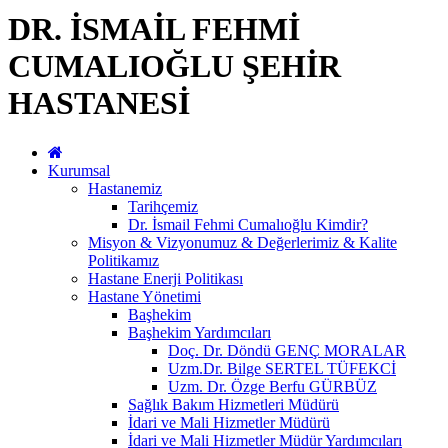
DR. İSMAİL FEHMİ
CUMALIOĞLU ŞEHİR
HASTANESİ
Kurumsal
Hastanemiz
Tarihçemiz
Dr. İsmail Fehmi Cumalıoğlu Kimdir?
Misyon & Vizyonumuz & Değerlerimiz & Kalite
Politikamız
Hastane Enerji Politikası
Hastane Yönetimi
Başhekim
Başhekim Yardımcıları
Doç. Dr. Döndü GENÇ MORALAR
Uzm.Dr. Bilge SERTEL TÜFEKCİ
Uzm. Dr. Özge Berfu GÜRBÜZ
Sağlık Bakım Hizmetleri Müdürü
İdari ve Mali Hizmetler Müdürü
İdari ve Mali Hizmetler Müdür Yardımcıları