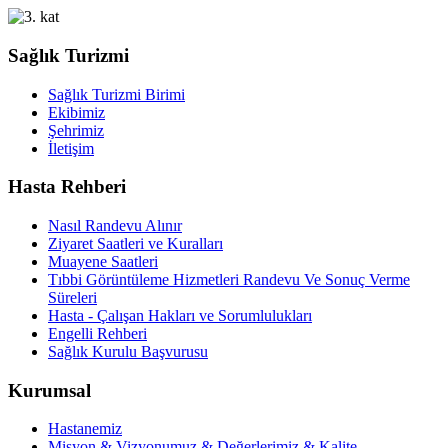
Sağlık Turizmi
Sağlık Turizmi Birimi
Ekibimiz
Şehrimiz
İletişim
Hasta Rehberi
Nasıl Randevu Alınır
Ziyaret Saatleri ve Kuralları
Muayene Saatleri
Tıbbi Görüntüleme Hizmetleri Randevu Ve Sonuç Verme
Süreleri
Hasta - Çalışan Hakları ve Sorumlulukları
Engelli Rehberi
Sağlık Kurulu Başvurusu
Kurumsal
Hastanemiz
Misyon & Vizyonumuz & Değerlerimiz & Kalite ...