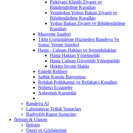
Psikiyatri Kliniği Ziyaret ve
Bilgilendirilme Kuralları
Yenidoğan Yoğun Bakım Ziyaret ve
Bilgilendirilme Kuralları
Yoğun Bakım Ziyaret ve Bilgilendirilme
Kuralları
Muayene Saatleri
Tıbbi Görüntüleme Hizmetleri Randevu Ve
Sonuç Verme Süreleri
Hasta - Çalışan Hakları ve Sorumlulukları
Hasta Hakları Yönetmeliği
Hasta Çalışan Güvenliği Yönetmeliği
Hekim Seçme Hakkı
Engelli Rehberi
Sağlık Kurulu Başvurusu
Refakat Politikamız ve Refakatçi Kuralları
Nöbetçi Eczaneler
Anlaşmalı Kurumlar
Randevu Al
Laboratuvar Tetkik Sonuçları
Radyoloji Rapor Sonuçları
İletişim & Ulaşım
İletişim
Öneri ve Görüşleriniz