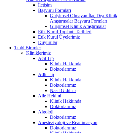
İletişim
Başvuru Formları
Girişimsel Olmayan İlaç Dışı Klinik
Araştırmalar Başvuru Formları
Girişimsel Klinik Araştırmalar
Etik Kurul Toplantı Tarihleri
Etik Kurul Üyelerimiz
Duyurular
Tıbbi Birimler
Kliniklerimiz
Acil Tıp
Klinik Hakkında
Doktorlarımız
Adli Tıp
Klinik Hakkında
Doktorlarımız
Nasıl Gidilir ?
Aile Hekimi
Klinik Hakkında
Doktorlarımız
Algoloji
Doktorlarımız
Anesteziyoloji ve Reanimasyon
Doktorlarımız