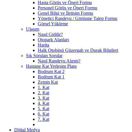
Hasta Görüş ve Öneri Formu
Personel Görüş ve Öneri Formu
Genel Bilgi ve İletişim Formu
Yönetici Randevu / Görüşme Talep Formu
Görsel Yükleme
Ulaşım
Nasıl Gidilir?
Otopark Alanları
Harita
Halk Otobüsü Güzergah ve Durak Bilgileri
Sık Sorulan Sorular
Nasıl Randevu Alırım?
Hastane Kat Yerleşim Planı
Bodrum Kat 2
Bodrum Kat 1
Zemin Kat
1. Kat
2. Kat
3. Kat
4. Kat
5. Kat
6. Kat
7. Kat
Dijital Medya