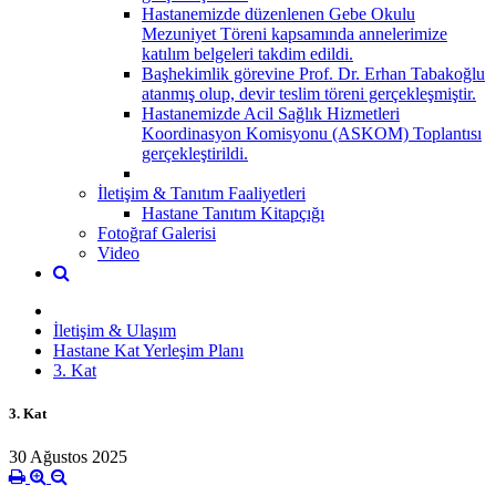
Hastanemizde düzenlenen Gebe Okulu
Mezuniyet Töreni kapsamında annelerimize
katılım belgeleri takdim edildi.
Başhekimlik görevine Prof. Dr. Erhan Tabakoğlu
atanmış olup, devir teslim töreni gerçekleşmiştir.
Hastanemizde Acil Sağlık Hizmetleri
Koordinasyon Komisyonu (ASKOM) Toplantısı
gerçekleştirildi.
İletişim & Tanıtım Faaliyetleri
Hastane Tanıtım Kitapçığı
Fotoğraf Galerisi
Video
İletişim & Ulaşım
Hastane Kat Yerleşim Planı
3. Kat
3. Kat
30 Ağustos 2025