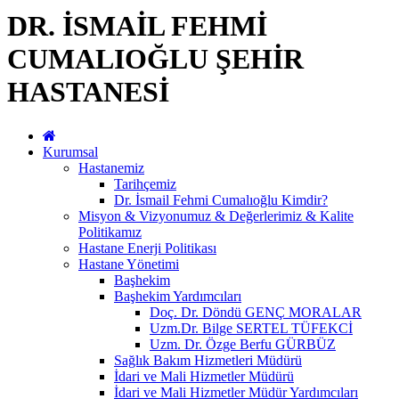
DR. İSMAİL FEHMİ
CUMALIOĞLU ŞEHİR
HASTANESİ
Kurumsal
Hastanemiz
Tarihçemiz
Dr. İsmail Fehmi Cumalıoğlu Kimdir?
Misyon & Vizyonumuz & Değerlerimiz & Kalite
Politikamız
Hastane Enerji Politikası
Hastane Yönetimi
Başhekim
Başhekim Yardımcıları
Doç. Dr. Döndü GENÇ MORALAR
Uzm.Dr. Bilge SERTEL TÜFEKCİ
Uzm. Dr. Özge Berfu GÜRBÜZ
Sağlık Bakım Hizmetleri Müdürü
İdari ve Mali Hizmetler Müdürü
İdari ve Mali Hizmetler Müdür Yardımcıları