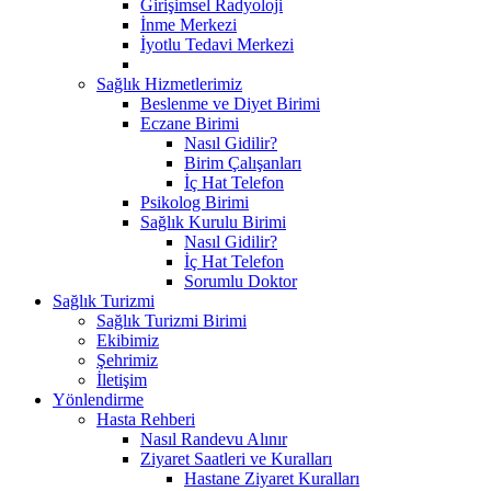
Girişimsel Radyoloji
İnme Merkezi
İyotlu Tedavi Merkezi
Sağlık Hizmetlerimiz
Beslenme ve Diyet Birimi
Eczane Birimi
Nasıl Gidilir?
Birim Çalışanları
İç Hat Telefon
Psikolog Birimi
Sağlık Kurulu Birimi
Nasıl Gidilir?
İç Hat Telefon
Sorumlu Doktor
Sağlık Turizmi
Sağlık Turizmi Birimi
Ekibimiz
Şehrimiz
İletişim
Yönlendirme
Hasta Rehberi
Nasıl Randevu Alınır
Ziyaret Saatleri ve Kuralları
Hastane Ziyaret Kuralları