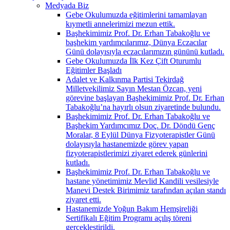
Medyada Biz
Gebe Okulumuzda eğitimlerini tamamlayan
kıymetli annelerimizi mezun ettik.
Başhekimimiz Prof. Dr. Erhan Tabakoğlu ve
başhekim yardımcılarımız, Dünya Eczacılar
Günü dolayısıyla eczacılarımızın gününü kutladı.
Gebe Okulumuzda İlk Kez Çift Oturumlu
Eğitimler Başladı
Adalet ve Kalkınma Partisi Tekirdağ
Milletvekilimiz Sayın Mestan Özcan, yeni
görevine başlayan Başhekimimiz Prof. Dr. Erhan
Tabakoğlu’na hayırlı olsun ziyaretinde bulundu.
Başhekimimiz Prof. Dr. Erhan Tabakoğlu ve
Başhekim Yardımcımız Doç. Dr. Döndü Genç
Moralar, 8 Eylül Dünya Fizyoterapistler Günü
dolayısıyla hastanemizde görev yapan
fizyoterapistlerimizi ziyaret ederek günlerini
kutladı.
Başhekimimiz Prof. Dr. Erhan Tabakoğlu ve
hastane yönetimimiz Mevlid Kandili vesilesiyle
Manevi Destek Birimimiz tarafından açılan standı
ziyaret etti.
Hastanemizde Yoğun Bakım Hemşireliği
Sertifikalı Eğitim Programı açılış töreni
gerçekleştirildi.