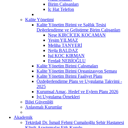
Birim Çalışanları
İç Hat Telefon
Kalite Yönetimi
Kalite Yönetim Birimi ve Sağlık Tesisi
Değerlendirme ve Geliştirme Birim Çalışanları
Neşe KIRÇİÇEK KOCAMAN
Yeşim YILMAZ
Meliha TANYERİ
Nejla BALDAZ
Işıl KOÇ KIRMAN
Ferdağ NEBİOĞLU
Kalite Yönetim Birimi Çalışmaları
Kalite Yönetim Birimi Organizasyon Şeması
Kalite Yönetim Birimi Faaliyet Planı
Özdeğerlendirme Planı ve Uygulama Takvimi -
2025
Kurumsal Amaç, Hedef ve Eylem Planı 2026
İyi Uygulama Örnekleri
Bilgi Güvenliği
Anlaşmalı Kurumlar
Akademik
Tekirdağ Dr. İsmail Fehmi Cumalıoğlu Şehir Hastanesi
Klinik Araştırmalar Etik Kurulu