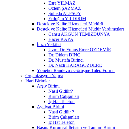
Esra YILMAZ
Özlem ŞAZMAZ
Şüheda ALPSOY
Erdoğan YILDIRIM
Destek ve Kalite Hizmetleri Müdürü
Destek ve Kalite Hizmetleri Müdür Yardımcıları
Cansu AKGÜN TEMİZDÜNYA
Hacer KAYA
İmza Yetkilisi
Uzm. Dr. Yunus Emre ÖZDEMİR
Dr. Didem DİNÇ
Dr. Mustafa Birinci
Dr. Nazlı KARAGÖZDERE
Yönetici Randevu / Görüşme Talep Formu
Organizasyon Yapısı
İdari Birimler
Arşiv Birimi
Nasıl Gidilir?
Birim Çalışanları
İç Hat Telefon
Ayniyat Birimi
Nasıl Gidilir ?
Birim Çalışanları
İç Hat Telefon
Basın, Kurumsal İletişim ve Tanıtım Birimi