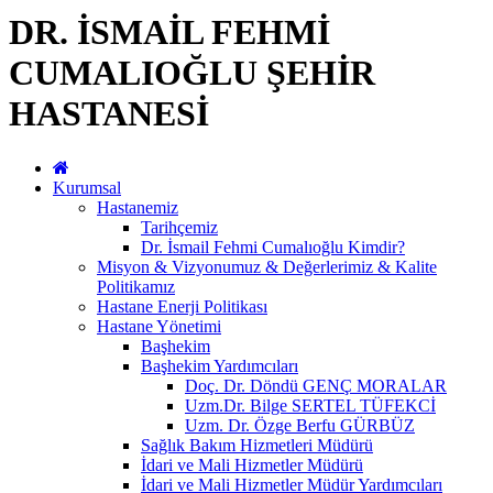
DR. İSMAİL FEHMİ
CUMALIOĞLU ŞEHİR
HASTANESİ
Kurumsal
Hastanemiz
Tarihçemiz
Dr. İsmail Fehmi Cumalıoğlu Kimdir?
Misyon & Vizyonumuz & Değerlerimiz & Kalite
Politikamız
Hastane Enerji Politikası
Hastane Yönetimi
Başhekim
Başhekim Yardımcıları
Doç. Dr. Döndü GENÇ MORALAR
Uzm.Dr. Bilge SERTEL TÜFEKCİ
Uzm. Dr. Özge Berfu GÜRBÜZ
Sağlık Bakım Hizmetleri Müdürü
İdari ve Mali Hizmetler Müdürü
İdari ve Mali Hizmetler Müdür Yardımcıları