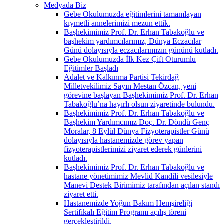
Medyada Biz
Gebe Okulumuzda eğitimlerini tamamlayan
kıymetli annelerimizi mezun ettik.
Başhekimimiz Prof. Dr. Erhan Tabakoğlu ve
başhekim yardımcılarımız, Dünya Eczacılar
Günü dolayısıyla eczacılarımızın gününü kutladı.
Gebe Okulumuzda İlk Kez Çift Oturumlu
Eğitimler Başladı
Adalet ve Kalkınma Partisi Tekirdağ
Milletvekilimiz Sayın Mestan Özcan, yeni
görevine başlayan Başhekimimiz Prof. Dr. Erhan
Tabakoğlu’na hayırlı olsun ziyaretinde bulundu.
Başhekimimiz Prof. Dr. Erhan Tabakoğlu ve
Başhekim Yardımcımız Doç. Dr. Döndü Genç
Moralar, 8 Eylül Dünya Fizyoterapistler Günü
dolayısıyla hastanemizde görev yapan
fizyoterapistlerimizi ziyaret ederek günlerini
kutladı.
Başhekimimiz Prof. Dr. Erhan Tabakoğlu ve
hastane yönetimimiz Mevlid Kandili vesilesiyle
Manevi Destek Birimimiz tarafından açılan standı
ziyaret etti.
Hastanemizde Yoğun Bakım Hemşireliği
Sertifikalı Eğitim Programı açılış töreni
gerçekleştirildi.