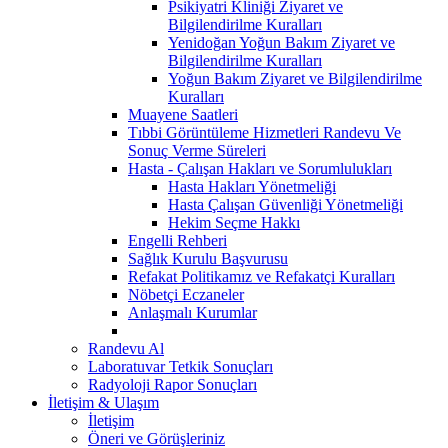
Psikiyatri Kliniği Ziyaret ve
Bilgilendirilme Kuralları
Yenidoğan Yoğun Bakım Ziyaret ve
Bilgilendirilme Kuralları
Yoğun Bakım Ziyaret ve Bilgilendirilme
Kuralları
Muayene Saatleri
Tıbbi Görüntüleme Hizmetleri Randevu Ve
Sonuç Verme Süreleri
Hasta - Çalışan Hakları ve Sorumlulukları
Hasta Hakları Yönetmeliği
Hasta Çalışan Güvenliği Yönetmeliği
Hekim Seçme Hakkı
Engelli Rehberi
Sağlık Kurulu Başvurusu
Refakat Politikamız ve Refakatçi Kuralları
Nöbetçi Eczaneler
Anlaşmalı Kurumlar
Randevu Al
Laboratuvar Tetkik Sonuçları
Radyoloji Rapor Sonuçları
İletişim & Ulaşım
İletişim
Öneri ve Görüşleriniz