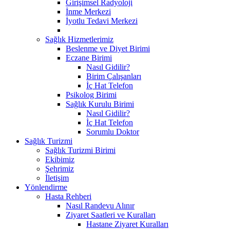
Girişimsel Radyoloji
İnme Merkezi
İyotlu Tedavi Merkezi
Sağlık Hizmetlerimiz
Beslenme ve Diyet Birimi
Eczane Birimi
Nasıl Gidilir?
Birim Çalışanları
İç Hat Telefon
Psikolog Birimi
Sağlık Kurulu Birimi
Nasıl Gidilir?
İç Hat Telefon
Sorumlu Doktor
Sağlık Turizmi
Sağlık Turizmi Birimi
Ekibimiz
Şehrimiz
İletişim
Yönlendirme
Hasta Rehberi
Nasıl Randevu Alınır
Ziyaret Saatleri ve Kuralları
Hastane Ziyaret Kuralları