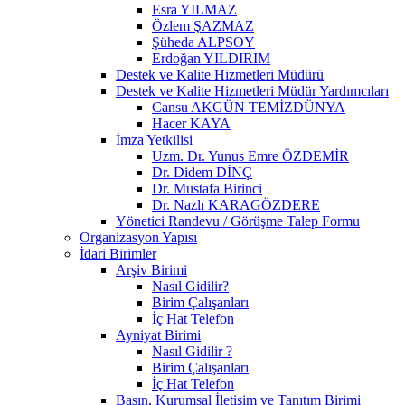
Esra YILMAZ
Özlem ŞAZMAZ
Şüheda ALPSOY
Erdoğan YILDIRIM
Destek ve Kalite Hizmetleri Müdürü
Destek ve Kalite Hizmetleri Müdür Yardımcıları
Cansu AKGÜN TEMİZDÜNYA
Hacer KAYA
İmza Yetkilisi
Uzm. Dr. Yunus Emre ÖZDEMİR
Dr. Didem DİNÇ
Dr. Mustafa Birinci
Dr. Nazlı KARAGÖZDERE
Yönetici Randevu / Görüşme Talep Formu
Organizasyon Yapısı
İdari Birimler
Arşiv Birimi
Nasıl Gidilir?
Birim Çalışanları
İç Hat Telefon
Ayniyat Birimi
Nasıl Gidilir ?
Birim Çalışanları
İç Hat Telefon
Basın, Kurumsal İletişim ve Tanıtım Birimi