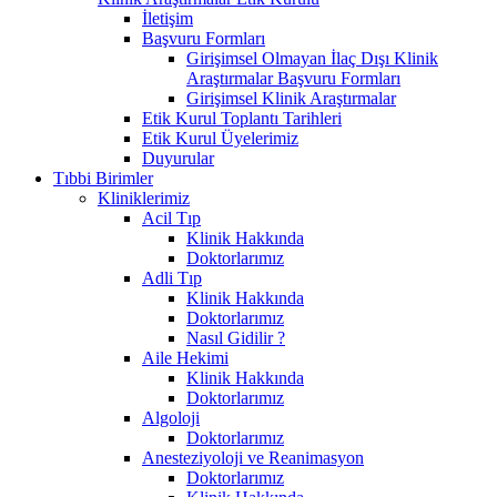
İletişim
Başvuru Formları
Girişimsel Olmayan İlaç Dışı Klinik
Araştırmalar Başvuru Formları
Girişimsel Klinik Araştırmalar
Etik Kurul Toplantı Tarihleri
Etik Kurul Üyelerimiz
Duyurular
Tıbbi Birimler
Kliniklerimiz
Acil Tıp
Klinik Hakkında
Doktorlarımız
Adli Tıp
Klinik Hakkında
Doktorlarımız
Nasıl Gidilir ?
Aile Hekimi
Klinik Hakkında
Doktorlarımız
Algoloji
Doktorlarımız
Anesteziyoloji ve Reanimasyon
Doktorlarımız