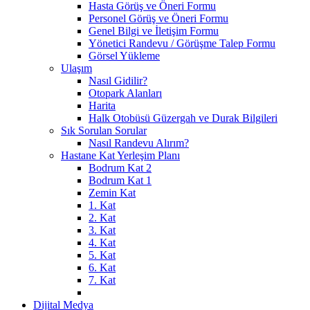
Hasta Görüş ve Öneri Formu
Personel Görüş ve Öneri Formu
Genel Bilgi ve İletişim Formu
Yönetici Randevu / Görüşme Talep Formu
Görsel Yükleme
Ulaşım
Nasıl Gidilir?
Otopark Alanları
Harita
Halk Otobüsü Güzergah ve Durak Bilgileri
Sık Sorulan Sorular
Nasıl Randevu Alırım?
Hastane Kat Yerleşim Planı
Bodrum Kat 2
Bodrum Kat 1
Zemin Kat
1. Kat
2. Kat
3. Kat
4. Kat
5. Kat
6. Kat
7. Kat
Dijital Medya