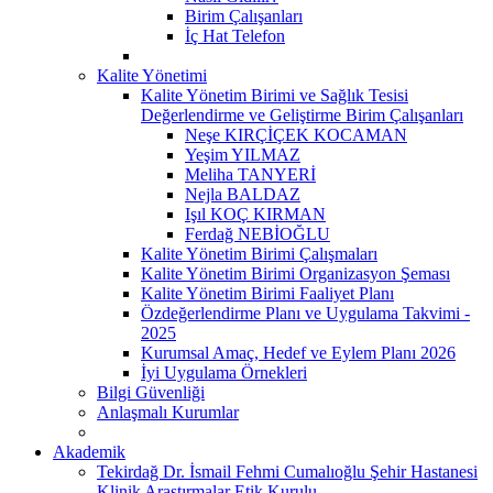
Birim Çalışanları
İç Hat Telefon
Kalite Yönetimi
Kalite Yönetim Birimi ve Sağlık Tesisi
Değerlendirme ve Geliştirme Birim Çalışanları
Neşe KIRÇİÇEK KOCAMAN
Yeşim YILMAZ
Meliha TANYERİ
Nejla BALDAZ
Işıl KOÇ KIRMAN
Ferdağ NEBİOĞLU
Kalite Yönetim Birimi Çalışmaları
Kalite Yönetim Birimi Organizasyon Şeması
Kalite Yönetim Birimi Faaliyet Planı
Özdeğerlendirme Planı ve Uygulama Takvimi -
2025
Kurumsal Amaç, Hedef ve Eylem Planı 2026
İyi Uygulama Örnekleri
Bilgi Güvenliği
Anlaşmalı Kurumlar
Akademik
Tekirdağ Dr. İsmail Fehmi Cumalıoğlu Şehir Hastanesi
Klinik Araştırmalar Etik Kurulu