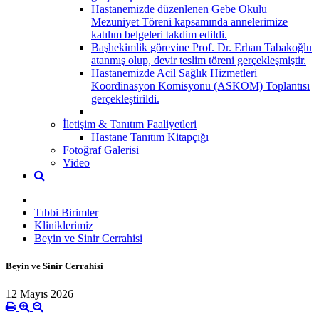
Hastanemizde düzenlenen Gebe Okulu
Mezuniyet Töreni kapsamında annelerimize
katılım belgeleri takdim edildi.
Başhekimlik görevine Prof. Dr. Erhan Tabakoğlu
atanmış olup, devir teslim töreni gerçekleşmiştir.
Hastanemizde Acil Sağlık Hizmetleri
Koordinasyon Komisyonu (ASKOM) Toplantısı
gerçekleştirildi.
İletişim & Tanıtım Faaliyetleri
Hastane Tanıtım Kitapçığı
Fotoğraf Galerisi
Video
Tıbbi Birimler
Kliniklerimiz
Beyin ve Sinir Cerrahisi
Beyin ve Sinir Cerrahisi
12 Mayıs 2026