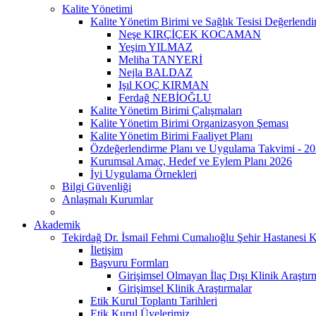
Kalite Yönetimi
Kalite Yönetim Birimi ve Sağlık Tesisi Değerlendi
Neşe KIRÇİÇEK KOCAMAN
Yeşim YILMAZ
Meliha TANYERİ
Nejla BALDAZ
Işıl KOÇ KIRMAN
Ferdağ NEBİOĞLU
Kalite Yönetim Birimi Çalışmaları
Kalite Yönetim Birimi Organizasyon Şeması
Kalite Yönetim Birimi Faaliyet Planı
Özdeğerlendirme Planı ve Uygulama Takvimi - 2
Kurumsal Amaç, Hedef ve Eylem Planı 2026
İyi Uygulama Örnekleri
Bilgi Güvenliği
Anlaşmalı Kurumlar
Akademik
Tekirdağ Dr. İsmail Fehmi Cumalıoğlu Şehir Hastanesi K
İletişim
Başvuru Formları
Girişimsel Olmayan İlaç Dışı Klinik Araştır
Girişimsel Klinik Araştırmalar
Etik Kurul Toplantı Tarihleri
Etik Kurul Üyelerimiz