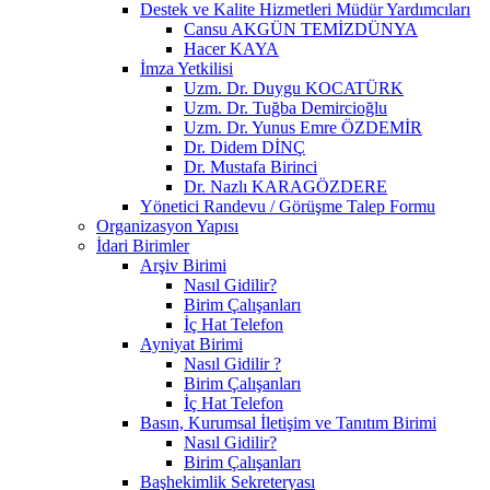
Destek ve Kalite Hizmetleri Müdür Yardımcıları
Cansu AKGÜN TEMİZDÜNYA
Hacer KAYA
İmza Yetkilisi
Uzm. Dr. Duygu KOCATÜRK
Uzm. Dr. Tuğba Demircioğlu
Uzm. Dr. Yunus Emre ÖZDEMİR
Dr. Didem DİNÇ
Dr. Mustafa Birinci
Dr. Nazlı KARAGÖZDERE
Yönetici Randevu / Görüşme Talep Formu
Organizasyon Yapısı
İdari Birimler
Arşiv Birimi
Nasıl Gidilir?
Birim Çalışanları
İç Hat Telefon
Ayniyat Birimi
Nasıl Gidilir ?
Birim Çalışanları
İç Hat Telefon
Basın, Kurumsal İletişim ve Tanıtım Birimi
Nasıl Gidilir?
Birim Çalışanları
Başhekimlik Sekreteryası