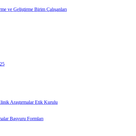
rme ve Geliştirme Birim Çalışanları
025
linik Araştırmalar Etik Kurulu
malar Başvuru Formları