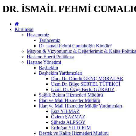
DR. İSMAİL FEHMİ CUMAL
Kurumsal
Hastanemiz
Tarihçemiz
Dr. İsmail Fehmi Cumalıoğlu Kimdir?
Misyon & Vizyonumuz & Değerlerimiz & Kalite Politik
Hastane Enerji Politikası
Hastane Yönetimi
Başhekim
Başhekim Yardımcıları
Doç. Dr. Döndü GENÇ MORALAR
Uzm.Dr. Bilge SERTEL TÜFEKCİ
Uzm. Dr. Özge Berfu GÜRBÜZ
Sağlık Bakım Hizmetleri Müdürü
İdari ve Mali Hizmetler Müdürü
İdari ve Mali Hizmetler Müdür Yardımcıları
Esra YILMAZ
Özlem ŞAZMAZ
Şüheda ALPSOY
Erdoğan YILDIRIM
Destek ve Kalite Hizmetleri Müdürü