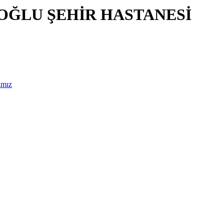
IOĞLU ŞEHİR HASTANESİ
amız