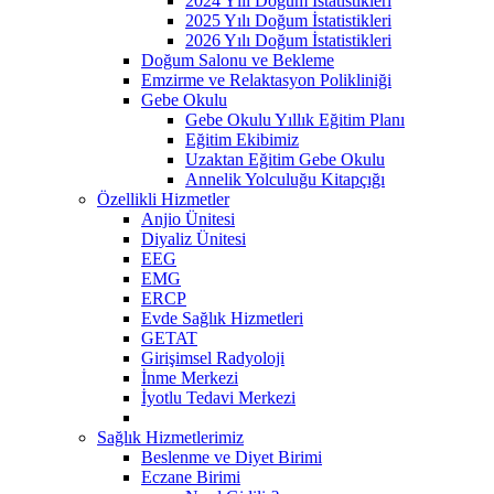
2024 Yılı Doğum İstatistikleri
2025 Yılı Doğum İstatistikleri
2026 Yılı Doğum İstatistikleri
Doğum Salonu ve Bekleme
Emzirme ve Relaktasyon Polikliniği
Gebe Okulu
Gebe Okulu Yıllık Eğitim Planı
Eğitim Ekibimiz
Uzaktan Eğitim Gebe Okulu
Annelik Yolculuğu Kitapçığı
Özellikli Hizmetler
Anjio Ünitesi
Diyaliz Ünitesi
EEG
EMG
ERCP
Evde Sağlık Hizmetleri
GETAT
Girişimsel Radyoloji
İnme Merkezi
İyotlu Tedavi Merkezi
Sağlık Hizmetlerimiz
Beslenme ve Diyet Birimi
Eczane Birimi