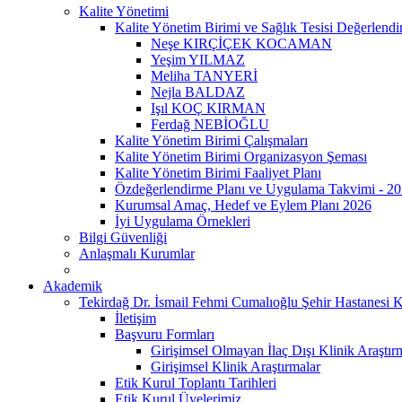
Kalite Yönetimi
Kalite Yönetim Birimi ve Sağlık Tesisi Değerlendi
Neşe KIRÇİÇEK KOCAMAN
Yeşim YILMAZ
Meliha TANYERİ
Nejla BALDAZ
Işıl KOÇ KIRMAN
Ferdağ NEBİOĞLU
Kalite Yönetim Birimi Çalışmaları
Kalite Yönetim Birimi Organizasyon Şeması
Kalite Yönetim Birimi Faaliyet Planı
Özdeğerlendirme Planı ve Uygulama Takvimi - 2
Kurumsal Amaç, Hedef ve Eylem Planı 2026
İyi Uygulama Örnekleri
Bilgi Güvenliği
Anlaşmalı Kurumlar
Akademik
Tekirdağ Dr. İsmail Fehmi Cumalıoğlu Şehir Hastanesi K
İletişim
Başvuru Formları
Girişimsel Olmayan İlaç Dışı Klinik Araştır
Girişimsel Klinik Araştırmalar
Etik Kurul Toplantı Tarihleri
Etik Kurul Üyelerimiz