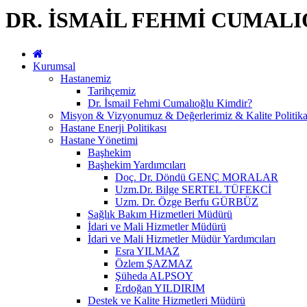
DR. İSMAİL FEHMİ CUMAL
Kurumsal
Hastanemiz
Tarihçemiz
Dr. İsmail Fehmi Cumalıoğlu Kimdir?
Misyon & Vizyonumuz & Değerlerimiz & Kalite Politik
Hastane Enerji Politikası
Hastane Yönetimi
Başhekim
Başhekim Yardımcıları
Doç. Dr. Döndü GENÇ MORALAR
Uzm.Dr. Bilge SERTEL TÜFEKCİ
Uzm. Dr. Özge Berfu GÜRBÜZ
Sağlık Bakım Hizmetleri Müdürü
İdari ve Mali Hizmetler Müdürü
İdari ve Mali Hizmetler Müdür Yardımcıları
Esra YILMAZ
Özlem ŞAZMAZ
Şüheda ALPSOY
Erdoğan YILDIRIM
Destek ve Kalite Hizmetleri Müdürü