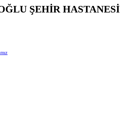
IOĞLU ŞEHİR HASTANESİ
amız