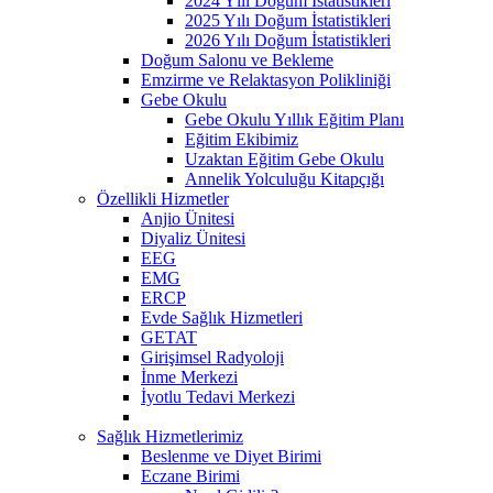
2024 Yılı Doğum İstatistikleri
2025 Yılı Doğum İstatistikleri
2026 Yılı Doğum İstatistikleri
Doğum Salonu ve Bekleme
Emzirme ve Relaktasyon Polikliniği
Gebe Okulu
Gebe Okulu Yıllık Eğitim Planı
Eğitim Ekibimiz
Uzaktan Eğitim Gebe Okulu
Annelik Yolculuğu Kitapçığı
Özellikli Hizmetler
Anjio Ünitesi
Diyaliz Ünitesi
EEG
EMG
ERCP
Evde Sağlık Hizmetleri
GETAT
Girişimsel Radyoloji
İnme Merkezi
İyotlu Tedavi Merkezi
Sağlık Hizmetlerimiz
Beslenme ve Diyet Birimi
Eczane Birimi