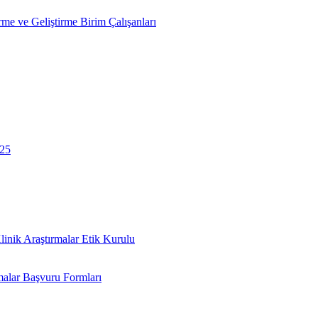
rme ve Geliştirme Birim Çalışanları
025
linik Araştırmalar Etik Kurulu
malar Başvuru Formları