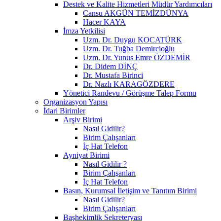
Destek ve Kalite Hizmetleri Müdür Yardımcıları
Cansu AKGÜN TEMİZDÜNYA
Hacer KAYA
İmza Yetkilisi
Uzm. Dr. Duygu KOCATÜRK
Uzm. Dr. Tuğba Demircioğlu
Uzm. Dr. Yunus Emre ÖZDEMİR
Dr. Didem DİNÇ
Dr. Mustafa Birinci
Dr. Nazlı KARAGÖZDERE
Yönetici Randevu / Görüşme Talep Formu
Organizasyon Yapısı
İdari Birimler
Arşiv Birimi
Nasıl Gidilir?
Birim Çalışanları
İç Hat Telefon
Ayniyat Birimi
Nasıl Gidilir ?
Birim Çalışanları
İç Hat Telefon
Basın, Kurumsal İletişim ve Tanıtım Birimi
Nasıl Gidilir?
Birim Çalışanları
Başhekimlik Sekreteryası