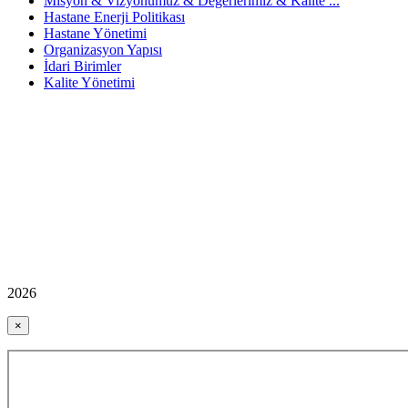
Misyon & Vizyonumuz & Değerlerimiz & Kalite ...
Hastane Enerji Politikası
Hastane Yönetimi
Organizasyon Yapısı
İdari Birimler
Kalite Yönetimi
2026
×