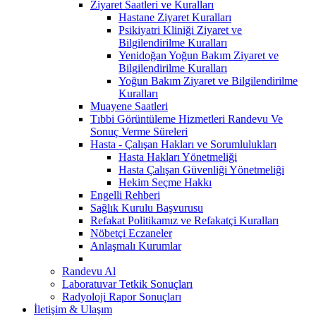
Ziyaret Saatleri ve Kuralları
Hastane Ziyaret Kuralları
Psikiyatri Kliniği Ziyaret ve
Bilgilendirilme Kuralları
Yenidoğan Yoğun Bakım Ziyaret ve
Bilgilendirilme Kuralları
Yoğun Bakım Ziyaret ve Bilgilendirilme
Kuralları
Muayene Saatleri
Tıbbi Görüntüleme Hizmetleri Randevu Ve
Sonuç Verme Süreleri
Hasta - Çalışan Hakları ve Sorumlulukları
Hasta Hakları Yönetmeliği
Hasta Çalışan Güvenliği Yönetmeliği
Hekim Seçme Hakkı
Engelli Rehberi
Sağlık Kurulu Başvurusu
Refakat Politikamız ve Refakatçi Kuralları
Nöbetçi Eczaneler
Anlaşmalı Kurumlar
Randevu Al
Laboratuvar Tetkik Sonuçları
Radyoloji Rapor Sonuçları
İletişim & Ulaşım