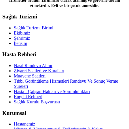
Hizmetler Müdür Yardımcısı olarak atanmış ve görevine devam
etmektedir. Evli ve bir çocuk annesidir.
Sağlık Turizmi
Sağlık Turizmi Birimi
Ekibimiz
Şehrimiz
İletişim
Hasta Rehberi
Nasıl Randevu Alınır
Ziyaret Saatleri ve Kuralları
Muayene Saatleri
Tıbbi Görüntüleme Hizmetleri Randevu Ve Sonuç Verme
Süreleri
Hasta - Çalışan Hakları ve Sorumlulukları
Engelli Rehberi
Sağlık Kurulu Başvurusu
Kurumsal
Hastanemiz