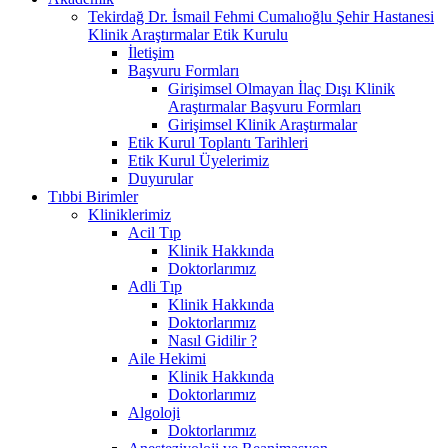
Tekirdağ Dr. İsmail Fehmi Cumalıoğlu Şehir Hastanesi
Klinik Araştırmalar Etik Kurulu
İletişim
Başvuru Formları
Girişimsel Olmayan İlaç Dışı Klinik
Araştırmalar Başvuru Formları
Girişimsel Klinik Araştırmalar
Etik Kurul Toplantı Tarihleri
Etik Kurul Üyelerimiz
Duyurular
Tıbbi Birimler
Kliniklerimiz
Acil Tıp
Klinik Hakkında
Doktorlarımız
Adli Tıp
Klinik Hakkında
Doktorlarımız
Nasıl Gidilir ?
Aile Hekimi
Klinik Hakkında
Doktorlarımız
Algoloji
Doktorlarımız