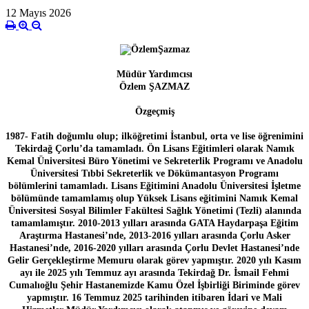
12 Mayıs 2026
Müdür Yardımcısı
Özlem ŞAZMAZ
Özgeçmiş
1987- Fatih doğumlu olup; ilköğretimi İstanbul, orta ve lise öğrenimini
Tekirdağ Çorlu’da tamamladı. Ön Lisans Eğitimleri olarak Namık
Kemal Üniversitesi Büro Yönetimi ve Sekreterlik Programı ve Anadolu
Üniversitesi Tıbbi Sekreterlik ve Dökümantasyon Programı
bölümlerini tamamladı. Lisans Eğitimini Anadolu Üniversitesi İşletme
bölümünde tamamlamış olup Yüksek Lisans eğitimini Namık Kemal
Üniversitesi Sosyal Bilimler Fakültesi Sağlık Yönetimi (Tezli) alanında
tamamlamıştır. 2010-2013 yılları arasında GATA Haydarpaşa Eğitim
Araştırma Hastanesi’nde, 2013-2016 yılları arasında Çorlu Asker
Hastanesi’nde, 2016-2020 yılları arasında Çorlu Devlet Hastanesi’nde
Gelir Gerçekleştirme Memuru olarak görev yapmıştır. 2020 yılı Kasım
ayı ile 2025 yılı Temmuz ayı arasında Tekirdağ Dr. İsmail Fehmi
Cumalıoğlu Şehir Hastanemizde Kamu Özel İşbirliği Biriminde görev
yapmıştır. 16 Temmuz 2025 tarihinden itibaren İdari ve Mali