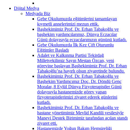
Dijital Medya
Medyada Biz
Gebe Okulumuzda eğitimlerini tamamlayan
kıymetli annelerimizi mezun ettik.
Başhekimimiz Prof. Dr. Erhan Tabakoğlu ve
başhekim yardımcılarımız, Dünya Eczacılar
Günü dolayısıyla eczacılarımızın gününü kutladı.
Gebe Okulumuzda İlk Kez Çift Oturumlu
Eğitimler Başladı
Adalet ve Kalkınma Partisi Tekirdağ
Milletvekilimiz Sayın Mestan Özcan, yeni
görevine başlayan Başhekimimiz Prof. Dr. Erhan
Tabakoğlu’na hayırlı olsun ziyaretinde bulundu.
Başhekimimiz Prof. Dr. Erhan Tabakoğlu ve
Başhekim Yardımcımız Doç. Dr. Döndü Genç
Moralar, 8 Eylül Dünya Fizyoterapistler Günü
dolayısıyla hastanemizde görev yapan
fizyoterapistlerimizi ziyaret ederek günlerini
kutladı.
Başhekimimiz Prof. Dr. Erhan Tabakoğlu ve
hastane yönetimimiz Mevlid Kandili vesilesiyle
Manevi Destek Birimimiz tarafından açılan standı
ziyaret etti.
Hastanemizde Yoğun Bakım Hemşireliği