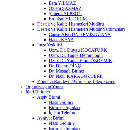
Esra YILMAZ
Özlem ŞAZMAZ
Şüheda ALPSOY
Erdoğan YILDIRIM
Destek ve Kalite Hizmetleri Müdürü
Destek ve Kalite Hizmetleri Müdür Yardımcıları
Cansu AKGÜN TEMİZDÜNYA
Hacer KAYA
İmza Yetkilisi
Uzm. Dr. Duygu KOCATÜRK
Uzm. Dr. Tuğba Demircioğlu
Uzm. Dr. Yunus Emre ÖZDEMİR
Dr. Didem DİNÇ
Dr. Mustafa Birinci
Dr. Nazlı KARAGÖZDERE
Yönetici Randevu / Görüşme Talep Formu
Organizasyon Yapısı
İdari Birimler
Arşiv Birimi
Nasıl Gidilir?
Birim Çalışanları
İç Hat Telefon
Ayniyat Birimi
Nasıl Gidilir ?
Birim Çalışanları