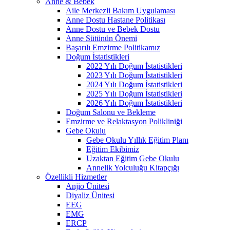
Anne & Bebek
Aile Merkezli Bakım Uygulaması
Anne Dostu Hastane Politikası
Anne Dostu ve Bebek Dostu
Anne Sütünün Önemi
Başarılı Emzirme Politikamız
Doğum İstatistikleri
2022 Yılı Doğum İstatistikleri
2023 Yılı Doğum İstatistikleri
2024 Yılı Doğum İstatistikleri
2025 Yılı Doğum İstatistikleri
2026 Yılı Doğum İstatistikleri
Doğum Salonu ve Bekleme
Emzirme ve Relaktasyon Polikliniği
Gebe Okulu
Gebe Okulu Yıllık Eğitim Planı
Eğitim Ekibimiz
Uzaktan Eğitim Gebe Okulu
Annelik Yolculuğu Kitapçığı
Özellikli Hizmetler
Anjio Ünitesi
Diyaliz Ünitesi
EEG
EMG
ERCP