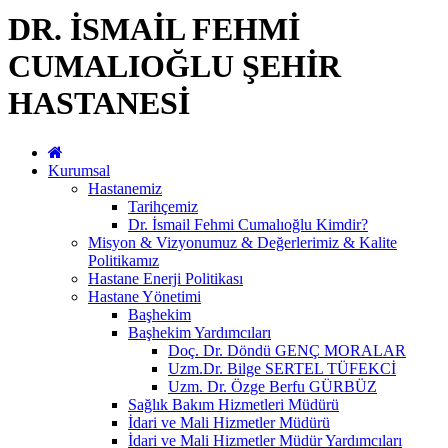
DR. İSMAİL FEHMİ
CUMALIOĞLU ŞEHİR
HASTANESİ
Kurumsal
Hastanemiz
Tarihçemiz
Dr. İsmail Fehmi Cumalıoğlu Kimdir?
Misyon & Vizyonumuz & Değerlerimiz & Kalite
Politikamız
Hastane Enerji Politikası
Hastane Yönetimi
Başhekim
Başhekim Yardımcıları
Doç. Dr. Döndü GENÇ MORALAR
Uzm.Dr. Bilge SERTEL TÜFEKCİ
Uzm. Dr. Özge Berfu GÜRBÜZ
Sağlık Bakım Hizmetleri Müdürü
İdari ve Mali Hizmetler Müdürü
İdari ve Mali Hizmetler Müdür Yardımcıları