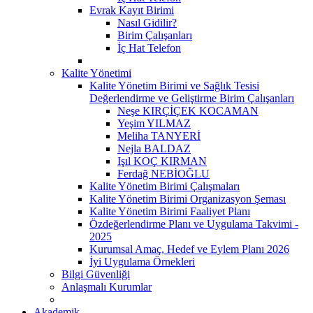
Evrak Kayıt Birimi
Nasıl Gidilir?
Birim Çalışanları
İç Hat Telefon
Kalite Yönetimi
Kalite Yönetim Birimi ve Sağlık Tesisi
Değerlendirme ve Geliştirme Birim Çalışanları
Neşe KIRÇİÇEK KOCAMAN
Yeşim YILMAZ
Meliha TANYERİ
Nejla BALDAZ
Işıl KOÇ KIRMAN
Ferdağ NEBİOĞLU
Kalite Yönetim Birimi Çalışmaları
Kalite Yönetim Birimi Organizasyon Şeması
Kalite Yönetim Birimi Faaliyet Planı
Özdeğerlendirme Planı ve Uygulama Takvimi -
2025
Kurumsal Amaç, Hedef ve Eylem Planı 2026
İyi Uygulama Örnekleri
Bilgi Güvenliği
Anlaşmalı Kurumlar
Akademik