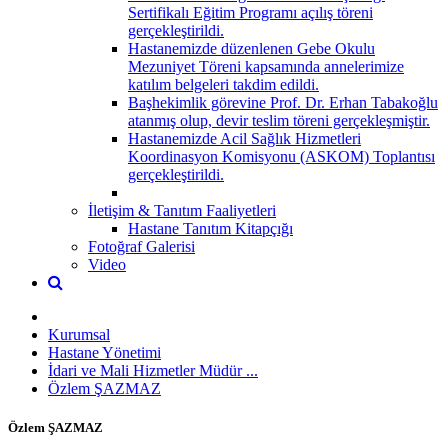
Sertifikalı Eğitim Programı açılış töreni
gerçekleştirildi.
Hastanemizde düzenlenen Gebe Okulu
Mezuniyet Töreni kapsamında annelerimize
katılım belgeleri takdim edildi.
Başhekimlik görevine Prof. Dr. Erhan Tabakoğlu
atanmış olup, devir teslim töreni gerçekleşmiştir.
Hastanemizde Acil Sağlık Hizmetleri
Koordinasyon Komisyonu (ASKOM) Toplantısı
gerçekleştirildi.
İletişim & Tanıtım Faaliyetleri
Hastane Tanıtım Kitapçığı
Fotoğraf Galerisi
Video
Kurumsal
Hastane Yönetimi
İdari ve Mali Hizmetler Müdür ...
Özlem ŞAZMAZ
Özlem ŞAZMAZ