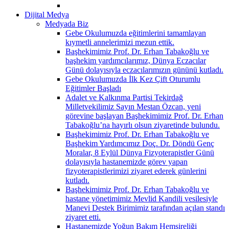
Dijital Medya
Medyada Biz
Gebe Okulumuzda eğitimlerini tamamlayan
kıymetli annelerimizi mezun ettik.
Başhekimimiz Prof. Dr. Erhan Tabakoğlu ve
başhekim yardımcılarımız, Dünya Eczacılar
Günü dolayısıyla eczacılarımızın gününü kutladı.
Gebe Okulumuzda İlk Kez Çift Oturumlu
Eğitimler Başladı
Adalet ve Kalkınma Partisi Tekirdağ
Milletvekilimiz Sayın Mestan Özcan, yeni
görevine başlayan Başhekimimiz Prof. Dr. Erhan
Tabakoğlu’na hayırlı olsun ziyaretinde bulundu.
Başhekimimiz Prof. Dr. Erhan Tabakoğlu ve
Başhekim Yardımcımız Doç. Dr. Döndü Genç
Moralar, 8 Eylül Dünya Fizyoterapistler Günü
dolayısıyla hastanemizde görev yapan
fizyoterapistlerimizi ziyaret ederek günlerini
kutladı.
Başhekimimiz Prof. Dr. Erhan Tabakoğlu ve
hastane yönetimimiz Mevlid Kandili vesilesiyle
Manevi Destek Birimimiz tarafından açılan standı
ziyaret etti.
Hastanemizde Yoğun Bakım Hemşireliği