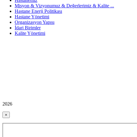
Hastanemiz
Misyon & Vizyonumuz & Değerlerimiz & Kalite ...
Hastane Enerji Politikası
Hastane Yönetimi
Organizasyon Yapısı
İdari Birimler
Kalite Yönetimi
2026
×