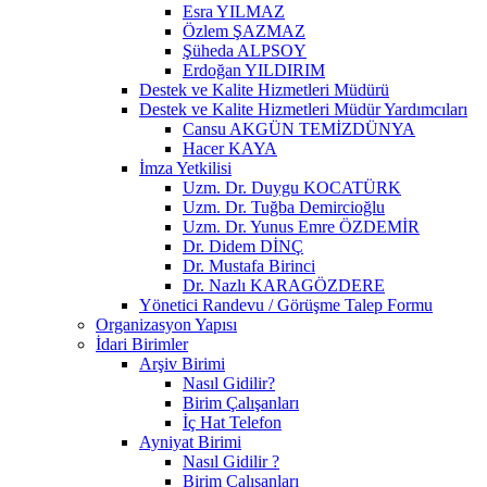
Esra YILMAZ
Özlem ŞAZMAZ
Şüheda ALPSOY
Erdoğan YILDIRIM
Destek ve Kalite Hizmetleri Müdürü
Destek ve Kalite Hizmetleri Müdür Yardımcıları
Cansu AKGÜN TEMİZDÜNYA
Hacer KAYA
İmza Yetkilisi
Uzm. Dr. Duygu KOCATÜRK
Uzm. Dr. Tuğba Demircioğlu
Uzm. Dr. Yunus Emre ÖZDEMİR
Dr. Didem DİNÇ
Dr. Mustafa Birinci
Dr. Nazlı KARAGÖZDERE
Yönetici Randevu / Görüşme Talep Formu
Organizasyon Yapısı
İdari Birimler
Arşiv Birimi
Nasıl Gidilir?
Birim Çalışanları
İç Hat Telefon
Ayniyat Birimi
Nasıl Gidilir ?
Birim Çalışanları