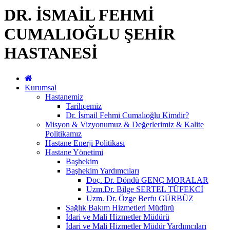
DR. İSMAİL FEHMİ
CUMALIOĞLU ŞEHİR
HASTANESİ
Kurumsal
Hastanemiz
Tarihçemiz
Dr. İsmail Fehmi Cumalıoğlu Kimdir?
Misyon & Vizyonumuz & Değerlerimiz & Kalite
Politikamız
Hastane Enerji Politikası
Hastane Yönetimi
Başhekim
Başhekim Yardımcıları
Doç. Dr. Döndü GENÇ MORALAR
Uzm.Dr. Bilge SERTEL TÜFEKCİ
Uzm. Dr. Özge Berfu GÜRBÜZ
Sağlık Bakım Hizmetleri Müdürü
İdari ve Mali Hizmetler Müdürü
İdari ve Mali Hizmetler Müdür Yardımcıları