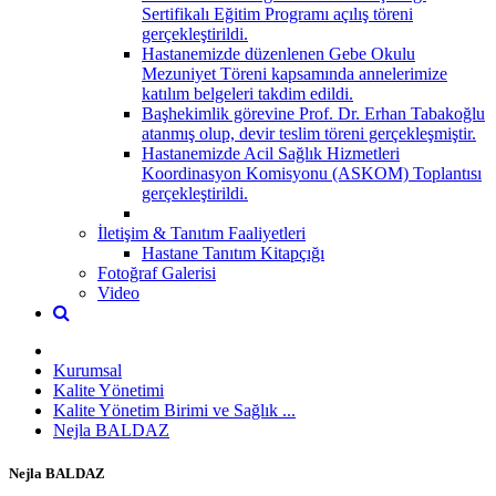
Sertifikalı Eğitim Programı açılış töreni
gerçekleştirildi.
Hastanemizde düzenlenen Gebe Okulu
Mezuniyet Töreni kapsamında annelerimize
katılım belgeleri takdim edildi.
Başhekimlik görevine Prof. Dr. Erhan Tabakoğlu
atanmış olup, devir teslim töreni gerçekleşmiştir.
Hastanemizde Acil Sağlık Hizmetleri
Koordinasyon Komisyonu (ASKOM) Toplantısı
gerçekleştirildi.
İletişim & Tanıtım Faaliyetleri
Hastane Tanıtım Kitapçığı
Fotoğraf Galerisi
Video
Kurumsal
Kalite Yönetimi
Kalite Yönetim Birimi ve Sağlık ...
Nejla BALDAZ
Nejla BALDAZ