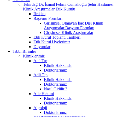
Tekirdağ Dr. İsmail Fehmi Cumalıoğlu Şehir Hastanesi
Klinik Araştırmalar Etik Kurulu
İletişim
Başvuru Formları
Girişimsel Olmayan İlaç Dışı Klinik
Araştırmalar Başvuru Formları
Girişimsel Klinik Araştırmalar
Etik Kurul Toplantı Tarihleri
Etik Kurul Üyelerimiz
Duyurular
Tıbbi Birimler
Kliniklerimiz
Acil Tıp
Klinik Hakkında
Doktorlarımız
Adli Tıp
Klinik Hakkında
Doktorlarımız
Nasıl Gidilir ?
Aile Hekimi
Klinik Hakkında
Doktorlarımız
Algoloji
Doktorlarımız