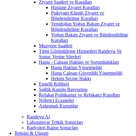
Ziyaret Saatleri ve Kuralları
Hastane Ziyaret Kuralları
Psikiyatri Kliniği Ziyaret ve
Bilgilendirilme Kuralları
Yenidoğan Yoğun Bakım Ziyaret ve
Bilgilendirilme Kuralları
Yoğun Bakım Ziyaret ve Bilgilendirilme
Kuralları
Muayene Saatleri
Tıbbi Görüntüleme Hizmetleri Randevu Ve
Sonuç Verme Süreleri
Hasta - Çalışan Hakları ve Sorumlulukları
Hasta Hakları Yönetmeliği
Hasta Çalışan Güvenliği Yönetmeliği
Hekim Seçme Hakkı
Engelli Rehberi
Sağlık Kurulu Başvurusu
Refakat Politikamız ve Refakatçi Kuralları
Nöbetçi Eczaneler
Anlaşmalı Kurumlar
Randevu Al
Laboratuvar Tetkik Sonuçları
Radyoloji Rapor Sonuçları
İletişim & Ulaşım