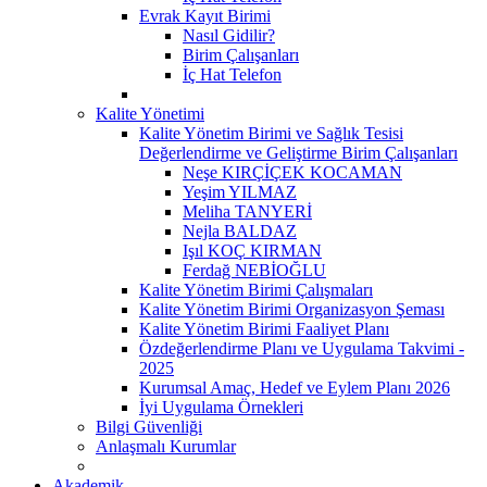
Evrak Kayıt Birimi
Nasıl Gidilir?
Birim Çalışanları
İç Hat Telefon
Kalite Yönetimi
Kalite Yönetim Birimi ve Sağlık Tesisi
Değerlendirme ve Geliştirme Birim Çalışanları
Neşe KIRÇİÇEK KOCAMAN
Yeşim YILMAZ
Meliha TANYERİ
Nejla BALDAZ
Işıl KOÇ KIRMAN
Ferdağ NEBİOĞLU
Kalite Yönetim Birimi Çalışmaları
Kalite Yönetim Birimi Organizasyon Şeması
Kalite Yönetim Birimi Faaliyet Planı
Özdeğerlendirme Planı ve Uygulama Takvimi -
2025
Kurumsal Amaç, Hedef ve Eylem Planı 2026
İyi Uygulama Örnekleri
Bilgi Güvenliği
Anlaşmalı Kurumlar
Akademik