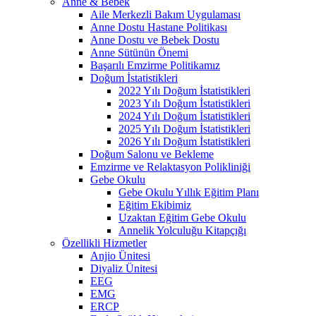
Anne & Bebek
Aile Merkezli Bakım Uygulaması
Anne Dostu Hastane Politikası
Anne Dostu ve Bebek Dostu
Anne Sütünün Önemi
Başarılı Emzirme Politikamız
Doğum İstatistikleri
2022 Yılı Doğum İstatistikleri
2023 Yılı Doğum İstatistikleri
2024 Yılı Doğum İstatistikleri
2025 Yılı Doğum İstatistikleri
2026 Yılı Doğum İstatistikleri
Doğum Salonu ve Bekleme
Emzirme ve Relaktasyon Polikliniği
Gebe Okulu
Gebe Okulu Yıllık Eğitim Planı
Eğitim Ekibimiz
Uzaktan Eğitim Gebe Okulu
Annelik Yolculuğu Kitapçığı
Özellikli Hizmetler
Anjio Ünitesi
Diyaliz Ünitesi
EEG
EMG
ERCP