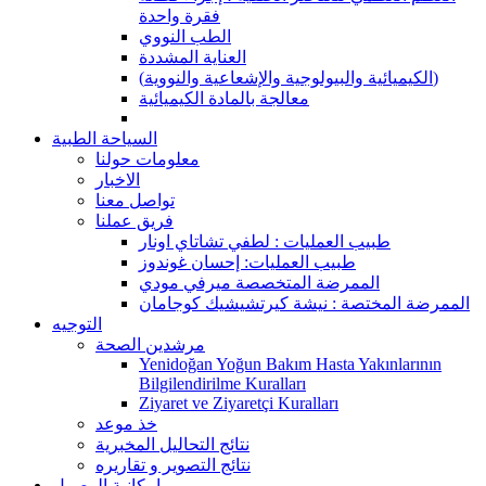
فقرة واحدة
الطب النووي
العناية المشددة
(الكيميائية والبيولوجية والإشعاعية والنووية)
معالجة بالمادة الكيميائية
السياحة الطبية
معلومات حولنا
الاخبار
تواصل معنا
فريق عملنا
طبيب العمليات : لطفي تشاتاي اونار
طبيب العمليات: إحسان غوندوز
الممرضة المتخصصة ميرفي مودي
الممرضة المختصة : نيشة كيرتشيشيك كوجامان
التوجيه
مرشدين الصحة
Yenidoğan Yoğun Bakım Hasta Yakınlarının
Bilgilendirilme Kuralları
Ziyaret ve Ziyaretçi Kuralları
خذ موعد
نتائج التحاليل المخبرية
نتائج التصوير و تقاريره
امكانية الوصول