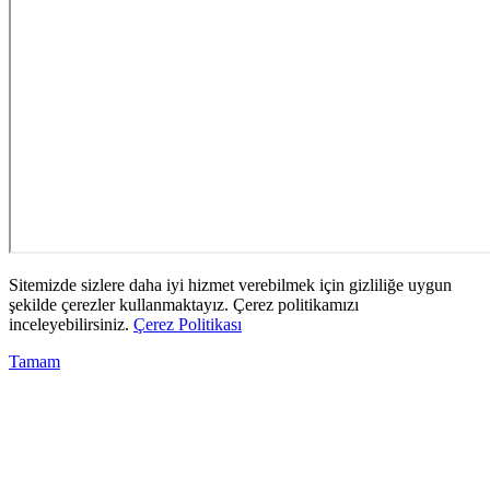
Sitemizde sizlere daha iyi hizmet verebilmek için gizliliğe uygun
şekilde çerezler kullanmaktayız. Çerez politikamızı
inceleyebilirsiniz.
Çerez Politikası
Tamam