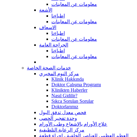
معلومات عن المعاينات
الأشعة
اطباءنا
معلومات عن المعاينات
الاسعاف
اطباءنا
معلومات عن المعاينات
الجراحة العامة
اطباءنا
معلومات عن المعاينات
خدمات الصحة الخاصة
مركز النوم المخبري
Klinik Hakkında
Doktor Çalışma Programı
Klinikten Haberler
Nasıl Gidilir?
Sıkça Sorulan Sorular
Doktorlarımız
فحص معدل تدفق البول
وحدة تفجير الحصى
علاج الأورام بالإشعاع وطب الأورام
مركز الرعاية التلطيفية
العظم العظمي للعناصر الخلفية ، إجراء قطعة