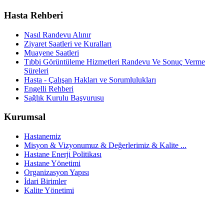
Hasta Rehberi
Nasıl Randevu Alınır
Ziyaret Saatleri ve Kuralları
Muayene Saatleri
Tıbbi Görüntüleme Hizmetleri Randevu Ve Sonuç Verme
Süreleri
Hasta - Çalışan Hakları ve Sorumlulukları
Engelli Rehberi
Sağlık Kurulu Başvurusu
Kurumsal
Hastanemiz
Misyon & Vizyonumuz & Değerlerimiz & Kalite ...
Hastane Enerji Politikası
Hastane Yönetimi
Organizasyon Yapısı
İdari Birimler
Kalite Yönetimi