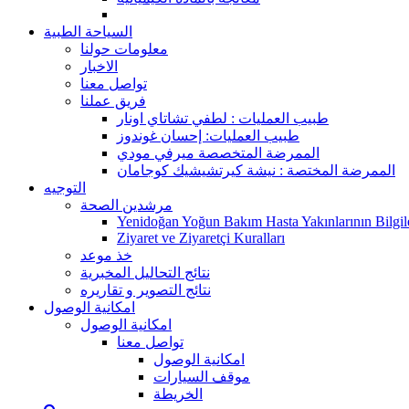
السياحة الطبية
معلومات حولنا
الاخبار
تواصل معنا
فريق عملنا
طبيب العمليات : لطفي تشاتاي اونار
طبيب العمليات: إحسان غوندوز
الممرضة المتخصصة ميرفي مودي
الممرضة المختصة : نيشة كيرتشيشيك كوجامان
التوجيه
مرشدين الصحة
Yenidoğan Yoğun Bakım Hasta Yakınlarının Bilgile
Ziyaret ve Ziyaretçi Kuralları
خذ موعد
نتائج التحاليل المخبرية
نتائج التصوير و تقاريره
امكانية الوصول
امكانية الوصول
تواصل معنا
امكانية الوصول
موقف السيارات
الخريطة