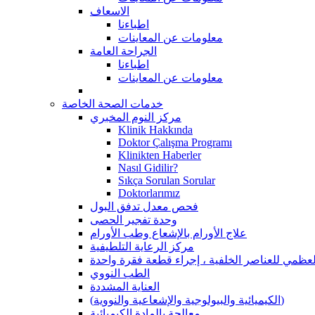
الاسعاف
اطباءنا
معلومات عن المعاينات
الجراحة العامة
اطباءنا
معلومات عن المعاينات
خدمات الصحة الخاصة
مركز النوم المخبري
Klinik Hakkında
Doktor Çalışma Programı
Klinikten Haberler
Nasıl Gidilir?
Sıkça Sorulan Sorular
Doktorlarımız
فحص معدل تدفق البول
وحدة تفجير الحصى
علاج الأورام بالإشعاع وطب الأورام
مركز الرعاية التلطيفية
عظمي للعناصر الخلفية ، إجراء قطعة فقرة واحدة
الطب النووي
العناية المشددة
(الكيميائية والبيولوجية والإشعاعية والنووية)
معالجة بالمادة الكيميائية