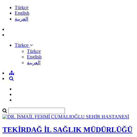
Türkçe
English
العربية
Türkçe
Türkçe
English
العربية
TEKİRDAĞ İL SAĞLIK MÜDÜRLÜĞÜ