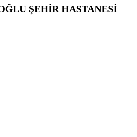
IOĞLU ŞEHİR HASTANESİ