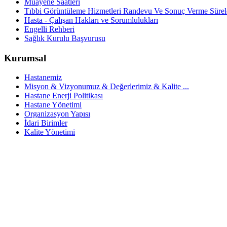
Muayene Saatleri
Tıbbi Görüntüleme Hizmetleri Randevu Ve Sonuç Verme Sürel
Hasta - Çalışan Hakları ve Sorumlulukları
Engelli Rehberi
Sağlık Kurulu Başvurusu
Kurumsal
Hastanemiz
Misyon & Vizyonumuz & Değerlerimiz & Kalite ...
Hastane Enerji Politikası
Hastane Yönetimi
Organizasyon Yapısı
İdari Birimler
Kalite Yönetimi