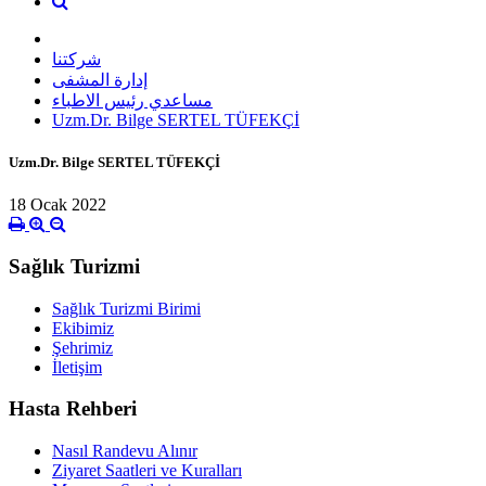
شركتنا
إدارة المشفى
مساعدي رئيس الاطباء
Uzm.Dr. Bilge SERTEL TÜFEKÇİ
Uzm.Dr. Bilge SERTEL TÜFEKÇİ
18 Ocak 2022
Sağlık Turizmi
Sağlık Turizmi Birimi
Ekibimiz
Şehrimiz
İletişim
Hasta Rehberi
Nasıl Randevu Alınır
Ziyaret Saatleri ve Kuralları